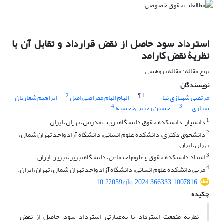
استرداد سود حاصل از نقض قرارداد و تقابل آن با
نظریۀ نقض کارامد
نوع مقاله : مقاله پژوهشی
نویسندگان
2
¶
1
مرتضی شهبازی نیا
الهام الهام مقراضی اصل
ابراهیم شعاریان
4
3
ستاری
حسین رحیمی‌خجسته
1
دانشیار، دانشکده حقوق دانشگاه تربیت مدرس، تهران، ایران.
2
دانشجوی دکتری، دانشکده علوم انسانی، دانشگاه آزاد واحد تهران شمال،
تهران، ایران.
3
استاد دانشکده حقوق و علوم اجتماعی، دانشگاه تبریز، تبریز، ایران.
4
مربی دانشکده علوم انسانی، دانشگاه آزاد واحد تهران شمال، تهران، ایران.
10.22059/jlq.2024.366333.1007816
چکیده
نظریۀ منفعت استرداد یا به‌عبارتی استرداد سود حاصل از نقض