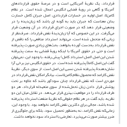
قرارداد، یک نظریۀ آمریکایی است و در عرصۀ حقوق قراردادهای
آمریکا و گاهی در رویۀ قضایی انگلیس اعمال شده است. در نظام
کامن‌لا، اصل اولیه در خسارات قراردادی، اصل جبران کامل خسارت
بدان معناست که جبران باید به گونه ای باشد که زیان‌دیده را در
وضعیتی قرار ‌دهد که در صورت اجرای قرارداد در آن وضعیت قرار
می‌گرفت. در این خصوص که آیا زیان‌دیدۀ نقض قرارداد، صرف‌نظر از
زیانی که متحمل شده است، می‌تواند استرداد منافعی را که ناقض از
نقض قرارداد به‌دست آورده بخواهد، بحث‌های زیادی صورت پذیرفته
است و حتی در حقوق آمریکا با اینکه رویۀ قضایی به سمت پذیرفته
شدن این اصل (اصل استرداد کامل) پیش رفته، با وجود این، نمی‌توان
گفت این اصل کاملاً پذیرفته شده است. در حقوق انگلیس نیز برخی آرا
نشان‌دهندۀ پذیرفته شدن نسبی این اصل است. از سوی دیگر، نظریۀ
نقض کارامد که محصول نظام کامن‌لاست، بیانگر امکان نقض قرارداد در
موردی است که نقض قرارداد چنان سودآور باشد که علاوه بر تحت
پوشش قرار دادن زیان تحمل‌شده از سوی متعهدله قرارداد، هر دو
طرف قرارداد را در موقعیت بهتری قرار می‌دهد. در تقابل میان این دو
نظریه، باید گفت در هر نظام حقوقی که نظریۀ منفعت استرداد پذیرفته
شده باشد، مجالی برای دکترین نقض کارامد نخواهد بود. با وجود این،
زمانی‌که نقض کارامد، نه به‌منظور تحصیل سود، بلکه برای جلوگیری از
ضرر بیشتر صورت می‌پذیرد، تعارضی با استرداد سود نخواهد داشت.