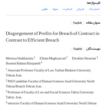
کلیدواژه‌ها
استرداد
جبران
خسارت
سود
نقض
عنوان مقاله
English
Disgorgement of Profits for Breach of Contract in
Contrast to Efficient Breach
نویسندگان
English
1
2
3
Morteza Shahbazinia
Elham Meghrazi asl
Ebrahim Shoarian
4
Hossein Rahimi Khojasteh
1
Associate Professor, Faculty of Law, Tarbiat Modares University,
Tehran.Iran.
2
PhD Candidate, Faculty of Human Sciences, Azad University, North
Tehran Branch Tehran.Iran.
3
Professor of Faculty of Law and Social Sciences, Tabriz University,
Tabriz. Iran.
4
nstructor, Faculty of Human Sciences, Azad University, North Tehran