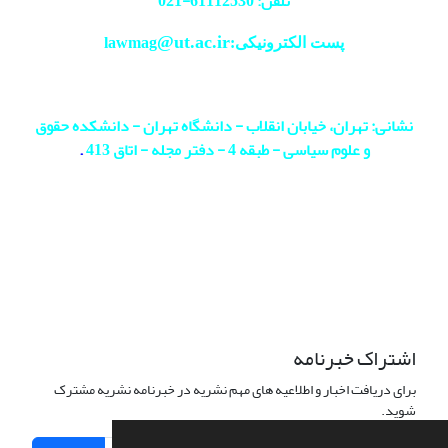
تلفن: 61112530-
021
@ut.ac.ir
پست الکترونیکی:lawmag
نشانی: تهران، خیابان انقلاب - دانشگاه تهران - دانشکده حقوق
و علوم سیاسی - طبقه 4 - دفتر مجله - اتاق 413
.
اشتراک خبرنامه
برای دریافت اخبار و اطلاعیه های مهم نشریه در خبرنامه نشریه مشترک
شوید.