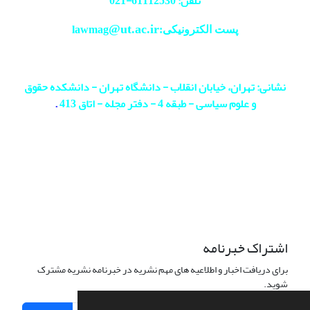
تلفن: 61112530-
021
@ut.ac.ir
پست الکترونیکی:lawmag
نشانی: تهران، خیابان انقلاب - دانشگاه تهران - دانشکده حقوق
و علوم سیاسی - طبقه 4 - دفتر مجله - اتاق 413
.
اشتراک خبرنامه
برای دریافت اخبار و اطلاعیه های مهم نشریه در خبرنامه نشریه مشترک
شوید.