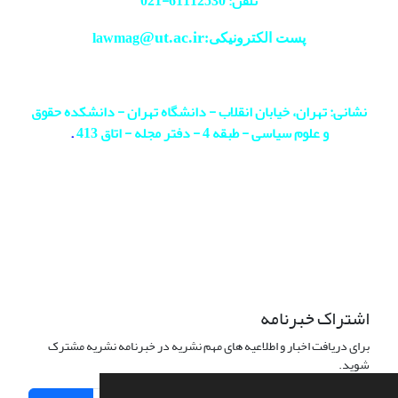
تلفن: 61112530-
021
@ut.ac.ir
پست الکترونیکی:lawmag
نشانی: تهران، خیابان انقلاب - دانشگاه تهران - دانشکده حقوق
و علوم سیاسی - طبقه 4 - دفتر مجله - اتاق 413
.
اشتراک خبرنامه
برای دریافت اخبار و اطلاعیه های مهم نشریه در خبرنامه نشریه مشترک
شوید.