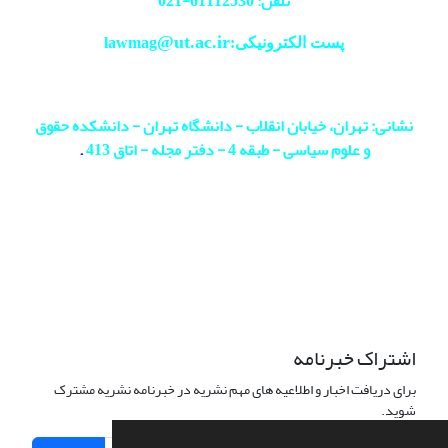
تلفن: 61112530-
021
@ut.ac.ir
پست الکترونیکی:lawmag
نشانی: تهران، خیابان انقلاب - دانشگاه تهران - دانشکده حقوق
و علوم سیاسی - طبقه 4 - دفتر مجله - اتاق 413
.
اشتراک خبرنامه
برای دریافت اخبار و اطلاعیه های مهم نشریه در خبرنامه نشریه مشترک
شوید.