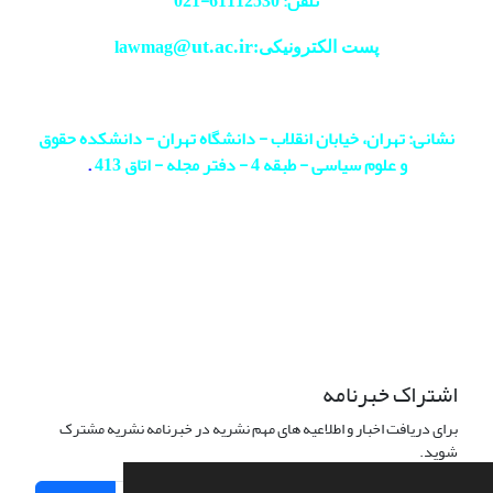
تلفن: 61112530-
021
@ut.ac.ir
پست الکترونیکی:lawmag
نشانی: تهران، خیابان انقلاب - دانشگاه تهران - دانشکده حقوق
و علوم سیاسی - طبقه 4 - دفتر مجله - اتاق 413
.
اشتراک خبرنامه
برای دریافت اخبار و اطلاعیه های مهم نشریه در خبرنامه نشریه مشترک
شوید.