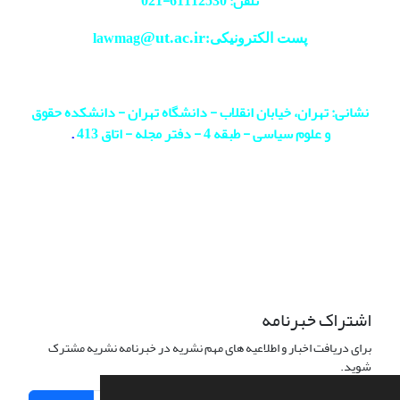
تلفن: 61112530-
021
@ut.ac.ir
پست الکترونیکی:lawmag
نشانی: تهران، خیابان انقلاب - دانشگاه تهران - دانشکده حقوق
و علوم سیاسی - طبقه 4 - دفتر مجله - اتاق 413
.
اشتراک خبرنامه
برای دریافت اخبار و اطلاعیه های مهم نشریه در خبرنامه نشریه مشترک
شوید.