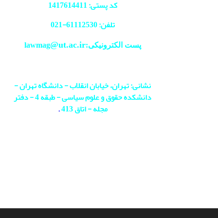
کد پستی: 1417614411
تلفن: 61112530-
021
@ut.ac.ir
پست الکترونیکی:lawmag
نشانی: تهران، خیابان انقلاب - دانشگاه تهران -
دانشکده حقوق و علوم سیاسی - طبقه 4 - دفتر
مجله - اتاق 413
.