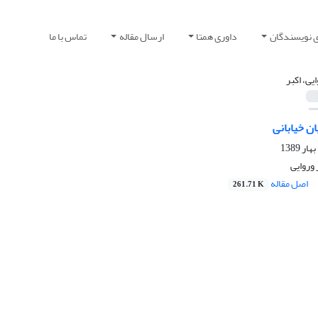
ی نویسندگان
داوری همتا
ارسال مقاله
تماس با ما
یی، اکبر
ان خیابانی
وروایی
اصل مقاله
261.71 K