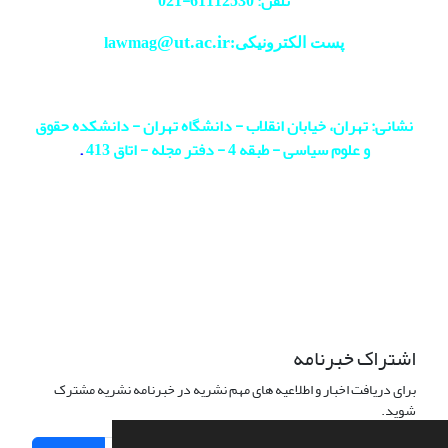
تلفن: 61112530-
021
@ut.ac.ir
پست الکترونیکی:lawmag
نشانی: تهران، خیابان انقلاب - دانشگاه تهران - دانشکده حقوق
و علوم سیاسی - طبقه 4 - دفتر مجله - اتاق 413
.
اشتراک خبرنامه
برای دریافت اخبار و اطلاعیه های مهم نشریه در خبرنامه نشریه مشترک
شوید.