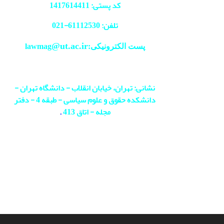
کد پستی: 1417614411
تلفن: 61112530-
021
@ut.ac.ir
پست الکترونیکی:lawmag
نشانی: تهران، خیابان انقلاب - دانشگاه تهران -
دانشکده حقوق و علوم سیاسی - طبقه 4 - دفتر
مجله - اتاق 413
.