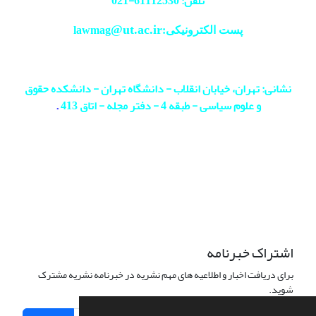
تلفن: 61112530-
021
@ut.ac.ir
پست الکترونیکی:lawmag
نشانی: تهران، خیابان انقلاب - دانشگاه تهران - دانشکده حقوق
و علوم سیاسی - طبقه 4 - دفتر مجله - اتاق 413
.
اشتراک خبرنامه
برای دریافت اخبار و اطلاعیه های مهم نشریه در خبرنامه نشریه مشترک
شوید.