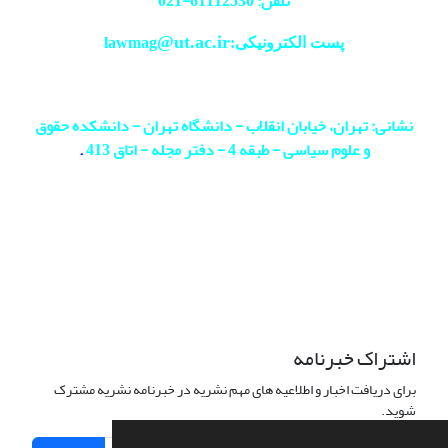
تلفن: 61112530-
021
@ut.ac.ir
پست الکترونیکی:lawmag
نشانی: تهران، خیابان انقلاب - دانشگاه تهران - دانشکده حقوق
و علوم سیاسی - طبقه 4 - دفتر مجله - اتاق 413
.
اشتراک خبرنامه
برای دریافت اخبار و اطلاعیه های مهم نشریه در خبرنامه نشریه مشترک
شوید.