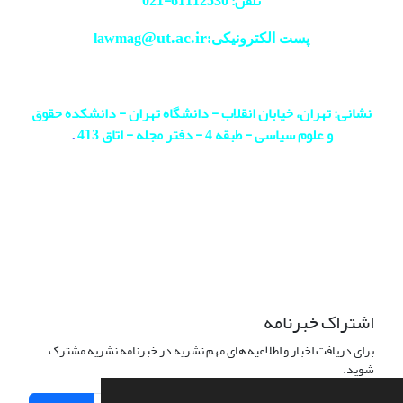
تلفن: 61112530-
021
@ut.ac.ir
پست الکترونیکی:lawmag
نشانی: تهران، خیابان انقلاب - دانشگاه تهران - دانشکده حقوق
و علوم سیاسی - طبقه 4 - دفتر مجله - اتاق 413
.
اشتراک خبرنامه
برای دریافت اخبار و اطلاعیه های مهم نشریه در خبرنامه نشریه مشترک
شوید.