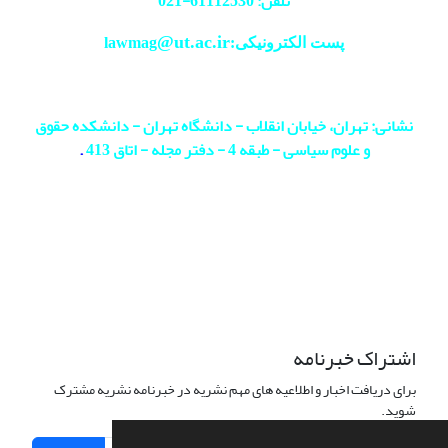
تلفن: 61112530-
021
@ut.ac.ir
پست الکترونیکی:lawmag
نشانی: تهران، خیابان انقلاب - دانشگاه تهران - دانشکده حقوق
و علوم سیاسی - طبقه 4 - دفتر مجله - اتاق 413
.
اشتراک خبرنامه
برای دریافت اخبار و اطلاعیه های مهم نشریه در خبرنامه نشریه مشترک
شوید.