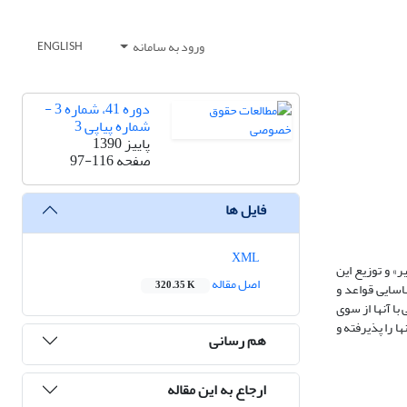
ورود به سامانه
ENGLISH
دوره 41، شماره 3 -
شماره پیاپی 3
پاییز 1390
صفحه
97-116
فایل ها
XML
» و توزیع این
اصل مقاله
320.35 K
اسایی قواعد و
با آنها از سوی
ا را پذیرفته و
هم رسانی
ارجاع به این مقاله