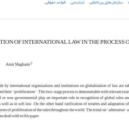
سازمان های بین المللی
شناسایی
قواعد حقوقی.
TION OF INTERNATIONAL LAW IN THE PROCESS 
1
2
Amir Maghami
 by international organizations and institutions on globalization of law are tak
 their "proliferation". This two-stage process is demonstrable with relevant exam
 or non-governmental, play an important role in recognition of global rules and
well as in soft law. On the other hand, ratification of treaties and adaptation 
orms of proliferation of the rules throughout the world. The trend on "admission" 
s dealt with in this paper.