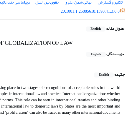
تکثیر و گسترش
جهانی شدن حقوق
حقوق بین الملل
دیپلماسی چندجانبه
20.1001.1.25885618.1390.41.3.6.8
عنوان مقاله
English
OF GLOBALIZATION OF LAW
نویسندگان
English
چکیده
English
ing place in two stages of "recognition" of acceptable rules in the world
ples in international law and practice. International organizations whether
 norms. This role can be seen in international treaties and other binding
of international law to domestic laws by States are the most important and
and "proliferation" can also be traced in many other international documents