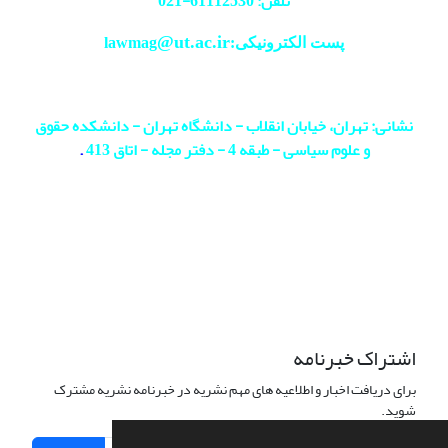
تلفن: 61112530-
021
@ut.ac.ir
پست الکترونیکی:lawmag
نشانی: تهران، خیابان انقلاب - دانشگاه تهران - دانشکده حقوق
و علوم سیاسی - طبقه 4 - دفتر مجله - اتاق 413
.
اشتراک خبرنامه
برای دریافت اخبار و اطلاعیه های مهم نشریه در خبرنامه نشریه مشترک
شوید.