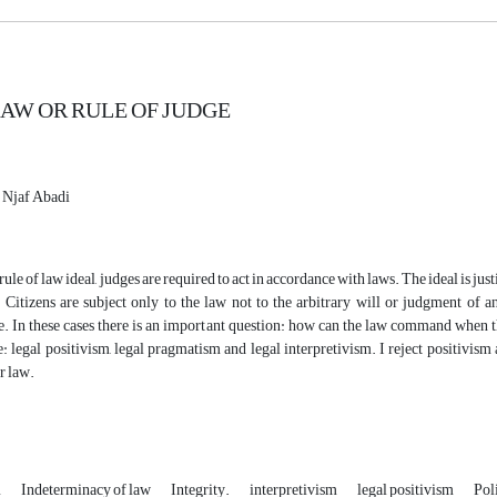
LAW OR RULE OF JUDGE
 Njaf Abadi
 rule of law ideal, judges are required to act in accordance with laws. The ideal is justi
. Citizens are subject only to the law not to the arbitrary will or judgment o
. In these cases there is an important question: how can the law command when th
: legal positivism, legal pragmatism and legal interpretivism. I reject positivism
r law.
m
Indeterminacy of law
Integrity.
interpretivism
legal positivism
Pol