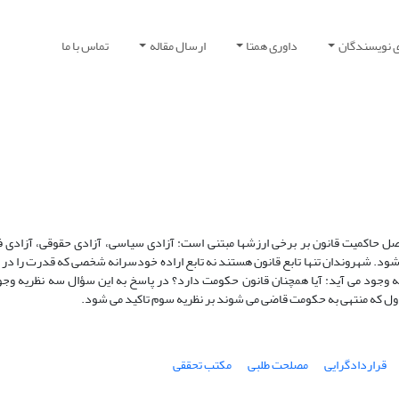
ی نویسندگان
داوری همتا
ارسال مقاله
تماس با ما
 حاکمیت قانون بر برخی ارزشها مبتنی است: آزادی سیاسی، آزادی حقوقی، آزادی فر
د. شهروندان تنها تابع قانون هستند نه تابع اراده خودسرانه شخصی که قدرت را در اخت
 وجود می آید: آیا همچنان قانون حکومت دارد؟ در پاسخ به این سؤال سه نظریه وج
اول که منتهی به حکومت قاضی می شوند بر نظریه سوم تاکید می شود.
قراردادگرایی
مصلحت طلبی
مکتب تحققی