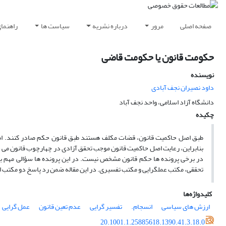
صفحه اصلی
مرور
درباره نشریه
سیاست ها
راهنما
حکومت قانون یا حکومت قاضی
نویسنده
داود نصیران نجف آبادی
دانشگاه آزاد اسلامی، واحد نجف آباد
چکیده
طبق اصل حاکمیت قانون، قضات مکلف هستند طبق قانون حکم صادر کنند. اصل
بنابراین، رعایت اصل حاکمیت قانون موجب تحقق آزادی در چهارچوب قانون می شو
در برخی پرونده ها حکم قانون مشخص نیست. در این پرونده ها سؤالی مهم به
تحققی، مکتب عملگرایی و مکتب تفسیری. در این مقاله ضمن رد پاسخ دو مکتب 
کلیدواژه‌ها
ارزش های سیاسی
انسجام.
تفسیر گرایی
عدم تعین قانون
عمل گرایی
20.1001.1.25885618.1390.41.3.18.0