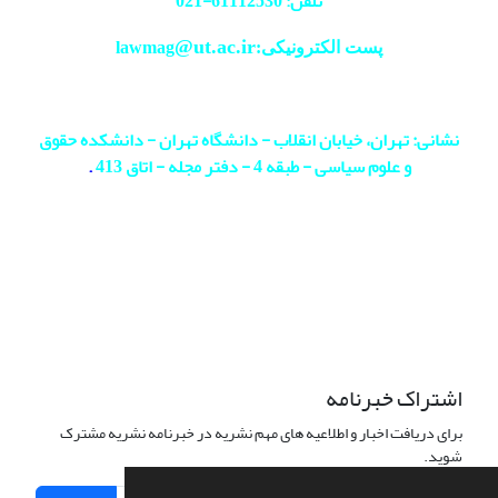
تلفن: 61112530-
021
@ut.ac.ir
پست الکترونیکی:lawmag
نشانی: تهران، خیابان انقلاب - دانشگاه تهران - دانشکده حقوق
و علوم سیاسی - طبقه 4 - دفتر مجله - اتاق 413
.
اشتراک خبرنامه
برای دریافت اخبار و اطلاعیه های مهم نشریه در خبرنامه نشریه مشترک
شوید.