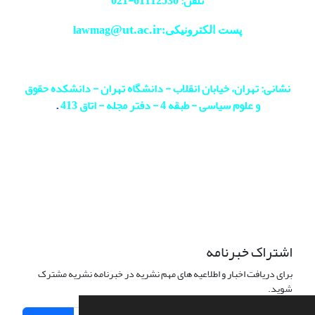
تلفن: 61112530-
021
@ut.ac.ir
پست الکترونیکی:lawmag
نشانی: تهران، خیابان انقلاب - دانشگاه تهران - دانشکده حقوق
و علوم سیاسی - طبقه 4 - دفتر مجله - اتاق 413
.
اشتراک خبرنامه
برای دریافت اخبار و اطلاعیه های مهم نشریه در خبرنامه نشریه مشترک
شوید.