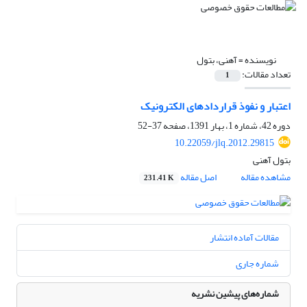
نویسنده =
آهنی، بتول
تعداد مقالات:
1
اعتبار و نفوذ قراردادهای الکترونیک
دوره 42، شماره 1، بهار 1391، صفحه
37-52
10.22059/jlq.2012.29815
بتول آهنی
مشاهده مقاله
اصل مقاله
231.41 K
مقالات آماده انتشار
شماره جاری
شماره‌های پیشین نشریه