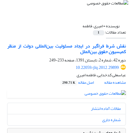
نویسنده =
امیری، فاطمه
تعداد مقالات:
1
نقش شرط فراگیر در ایجاد مسئولیت بین‌المللی دولت از منظر
کمیسیون حقوق ‌بین‌الملل
دوره 42، شماره 2، تابستان 1391، صفحه
233-249
10.22059/jlq.2012.29899
عباسعلی کدخدایی، فاطمه امیری
مشاهده مقاله
اصل مقاله
290.71 K
مقالات آماده انتشار
شماره جاری
شماره‌های پیشین نشریه