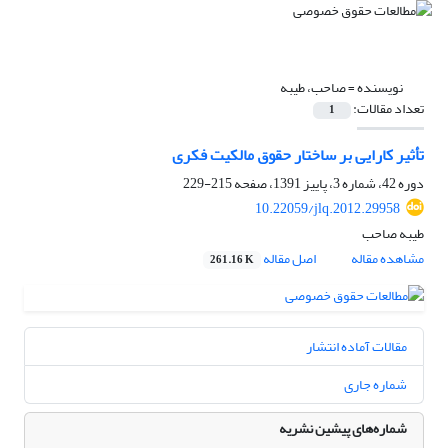
نویسنده =
صاحب، طیبه
تعداد مقالات:
1
تأثیر کارایی بر ساختار حقوق مالکیت فکری
دوره 42، شماره 3، پاییز 1391، صفحه
215-229
10.22059/jlq.2012.29958
طیبه صاحب
مشاهده مقاله
اصل مقاله
261.16 K
مقالات آماده انتشار
شماره جاری
شماره‌های پیشین نشریه