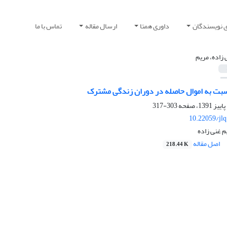
ی نویسندگان
داوری همتا
ارسال مقاله
تماس با ما
 زاده، مریم
بت به اموال حاصله در دوران زندگی مشترک
303-317
10.22059/jl
 غنی زاده
اصل مقاله
218.44 K