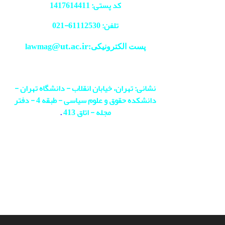
کد پستی: 1417614411
تلفن: 61112530-
021
@ut.ac.ir
پست الکترونیکی:lawmag
نشانی: تهران، خیابان انقلاب - دانشگاه تهران -
دانشکده حقوق و علوم سیاسی - طبقه 4 - دفتر
مجله - اتاق 413
.