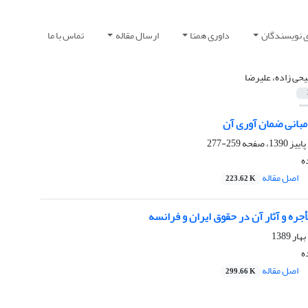
ی نویسندگان
داوری همتا
ارسال مقاله
تماس با ما
حی زاده، علیرضا
مبانی ضمان آوری آن
259-277
ه
اصل مقاله
223.62 K
جره و آثار آن در حقوق ایران و فرانسه
ه
اصل مقاله
299.66 K