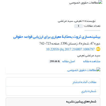
نویسنده =
نعیمی، سید مرتضی
تعداد مقالات:
1
بیشینه‌سازی ثروت به‌مثابۀ معیاری برای ارزیابی قواعد حقوقی
دوره 47، شماره 4، زمستان 1396، صفحه
723-742
10.22059/jlq.2017.216807.1006797
سید مرتضی نعیمی
مشاهده مقاله
اصل مقاله
299.66 K
مقالات آماده انتشار
شماره جاری
شماره‌های پیشین نشریه