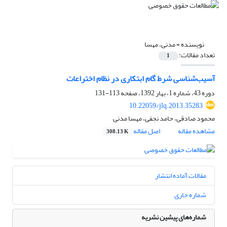
نویسنده =
مدنی، مهسا
تعداد مقالات:
1
آسیب‌شناسی شرط گام ابتکاری در نظام اختراعات
دوره 43، شماره 1، بهار 1392، صفحه
113-131
10.22059/jlq.2013.35283
محمود صادقی، حامد نجفی، مهسا مدنی
مشاهده مقاله
اصل مقاله
308.13 K
مقالات آماده انتشار
شماره جاری
شماره‌های پیشین نشریه