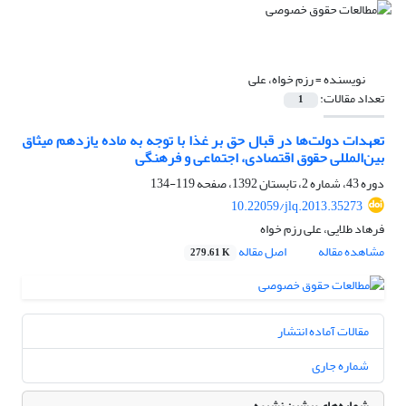
نویسنده =
رزم خواه، علی
تعداد مقالات:
1
تعهدات دولت‌ها در قبال حق بر غذا با توجه به ماده یازدهم میثاق
بین‌المللی حقوق اقتصادی، اجتماعی و فرهنگی
دوره 43، شماره 2، تابستان 1392، صفحه
119-134
10.22059/jlq.2013.35273
فرهاد طلایی، علی رزم خواه
مشاهده مقاله
اصل مقاله
279.61 K
مقالات آماده انتشار
شماره جاری
شماره‌های پیشین نشریه