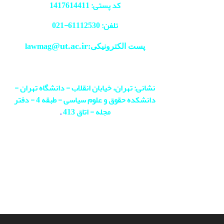
کد پستی: 1417614411
تلفن: 61112530-
021
@ut.ac.ir
پست الکترونیکی:lawmag
نشانی: تهران، خیابان انقلاب - دانشگاه تهران -
دانشکده حقوق و علوم سیاسی - طبقه 4 - دفتر
مجله - اتاق 413
.