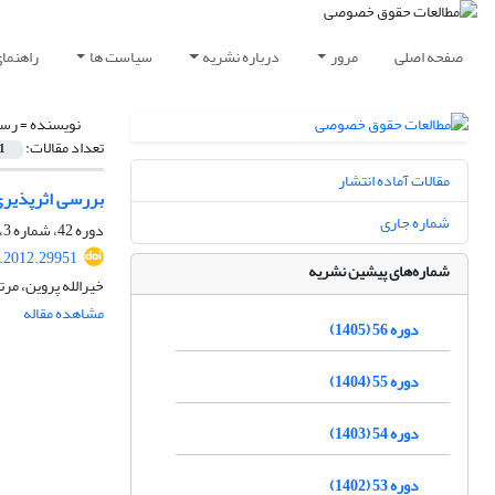
صفحه اصلی
مرور
درباره نشریه
سیاست ها
راهنما
نویسنده =
رست
تعداد مقالات:
1
مقالات آماده انتشار
بررسی اثرپذیری ح
شماره جاری
دوره 42، شماره 3، پاییز 1391، صفحه
q.2012.29951
شماره‌های پیشین نشریه
خیرالله پروین، م
مشاهده مقاله
دوره 56 (1405)
دوره 55 (1404)
دوره 54 (1403)
دوره 53 (1402)