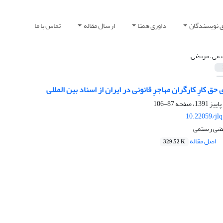
ی نویسندگان
داوری همتا
ارسال مقاله
تماس با ما
می، مرتضی
ق کارِ کارگران مهاجرِ قانونی در ایران از اسناد بین المللی
87-106
10.22059/jl
رتضی رستمی
اصل مقاله
329.52 K