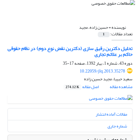
نویسنده =
حسین زاده، مجید
تعداد مقالات:
1
تحلیل دکترین رقیق سازی (دکترین نقض نوع دوم) در نظام حقوقی
حاکم بر علائم تجاری
دوره 43، شماره 1، بهار 1392، صفحه
17-35
10.22059/jlq.2013.35278
سعید حبیبا، مجید حسین زاده
مشاهده مقاله
اصل مقاله
274.12 K
مقالات آماده انتشار
شماره جاری
شماره‌های پیشین نشریه