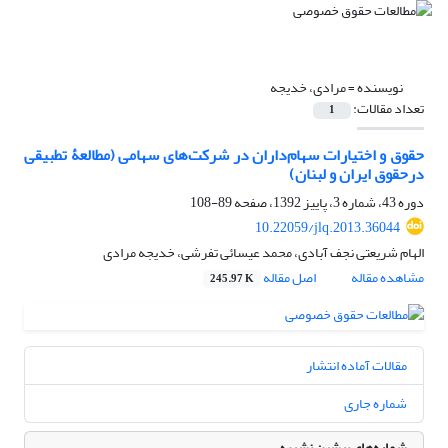
نویسنده =
مرادی، خدیجه
تعداد مقالات:
1
حقوق و اختیارات سهام‌داران در شرکت‌های سهامی (مطالعۀ تطبیقی
درحقوق ایران و لبنان)
دوره 43، شماره 3، پاییز 1392، صفحه
89-108
10.22059/jlq.2013.36044
الهام شریعتی نجف آبادی، محمد عیسائی تفرشی، خدیجه مرادی
مشاهده مقاله
اصل مقاله
245.97 K
مقالات آماده انتشار
شماره جاری
شماره‌های پیشین نشریه