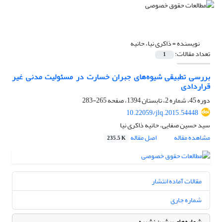
نویسنده =
ذاکری نیا، حانیه
تعداد مقالات:
1
بررسی تطبیقی شیوه‌های جبران خسارت در مسئولیت مدنی غیر
قراردادی
دوره 45، شماره 2، تابستان 1394، صفحه
265-283
10.22059/jlq.2015.54448
سید حسین صفایی، حانیه ذاکری نیا
مشاهده مقاله
اصل مقاله
235.5 K
مقالات آماده انتشار
شماره جاری
شماره‌های پیشین نشریه