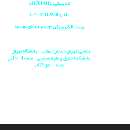
کد پستی: 1417614411
تلفن: 61112530-
021
@ut.ac.ir
پست الکترونیکی:lawmag
نشانی: تهران، خیابان انقلاب - دانشگاه تهران -
دانشکده حقوق و علوم سیاسی - طبقه 4 - دفتر
مجله - اتاق 413
.