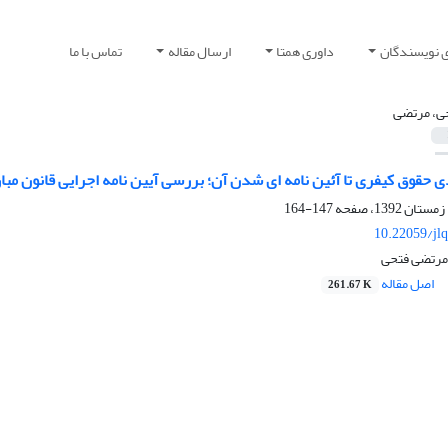
ی نویسندگان
داوری همتا
ارسال مقاله
تماس با ما
ی، مرتضی
 حقوق کیفری تا آئین نامه ای شدن آن؛ بررسی آیین نامه اجرایی قانون مبارزه ب
147-164
10.22059/jl
مرتضی فتحی
اصل مقاله
261.67 K