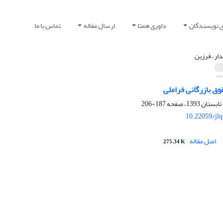
ی نویسندگان
داوری همتا
ارسال مقاله
تماس با ما
ار، فرزین
ق بازرگانی فراملی
187-206
10.22059/jl
اصل مقاله
275.34 K