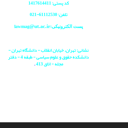
کد پستی: 1417614411
تلفن: 61112530-
021
@ut.ac.ir
پست الکترونیکی:lawmag
نشانی: تهران، خیابان انقلاب - دانشگاه تهران -
دانشکده حقوق و علوم سیاسی - طبقه 4 - دفتر
مجله - اتاق 413
.