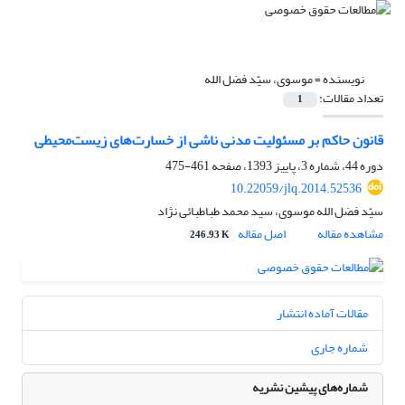
نویسنده =
موسوی، سیّد فضل الله
تعداد مقالات:
1
قانون حاکم بر مسئولیت مدنی ناشی از خسارت‌های زیست‌محیطی
دوره 44، شماره 3، پاییز 1393، صفحه
461-475
10.22059/jlq.2014.52536
سیّد فضل الله موسوی، سید محمد طباطبائی نژاد
مشاهده مقاله
اصل مقاله
246.93 K
مقالات آماده انتشار
شماره جاری
شماره‌های پیشین نشریه