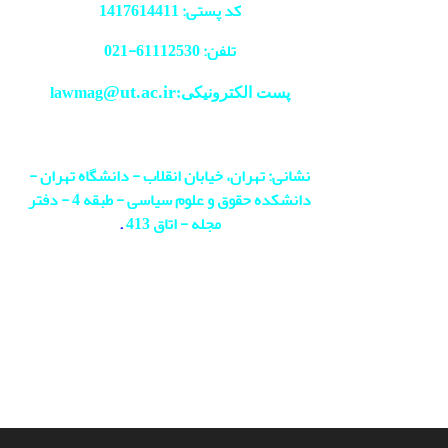
کد پستی: 1417614411
تلفن: 61112530-
021
@ut.ac.ir
پست الکترونیکی:lawmag
نشانی: تهران، خیابان انقلاب - دانشگاه تهران -
دانشکده حقوق و علوم سیاسی - طبقه 4 - دفتر
مجله - اتاق 413
.