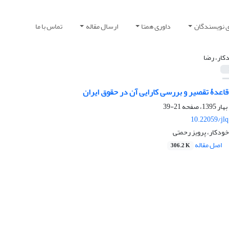
ی نویسندگان
داوری همتا
ارسال مقاله
تماس با ما
کار، رضا
اعدۀ تقصیر و بررسی کارایی آن در حقوق ایران
21-39
10.22059/jl
ودکار، پرویز رحمتی
اصل مقاله
306.2 K