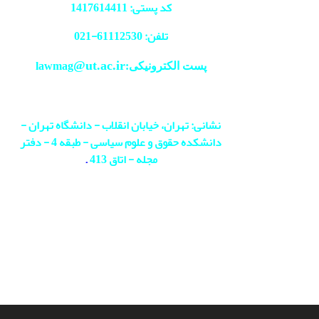
کد پستی: 1417614411
تلفن: 61112530-
021
@ut.ac.ir
پست الکترونیکی:lawmag
نشانی: تهران، خیابان انقلاب - دانشگاه تهران -
دانشکده حقوق و علوم سیاسی - طبقه 4 - دفتر
مجله - اتاق 413
.