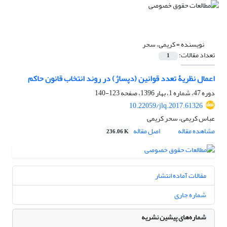
نویسنده =
کریمی، سحر
تعداد مقالات:
1
اعمال نظریۀ تعدد قوانین (دپساژ) در روند انتخاب قانون حاکم
دوره 47، شماره 1، بهار 1396، صفحه
123-140
10.22059/jlq.2017.61326
عباس کریمی، سحر کریمی
مشاهده مقاله
اصل مقاله
236.06 K
مقالات آماده انتشار
شماره جاری
شماره‌های پیشین نشریه