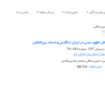
ی نویسندگان
داوری همتا
ارسال مقاله
تماس با ما
ن جلالی
ال حقوق دینی در ایران، انگلیس و اسناد بین‌المللی
683-701
10.22059/jlq.2018.238
قی، حسین جلالی، محمدرضا پیرهادی
اصل مقاله
308.73 K