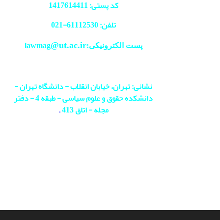
کد پستی: 1417614411
تلفن: 61112530-
021
@ut.ac.ir
پست الکترونیکی:lawmag
نشانی: تهران، خیابان انقلاب - دانشگاه تهران -
دانشکده حقوق و علوم سیاسی - طبقه 4 - دفتر
مجله - اتاق 413
.