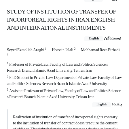
STUDY OF INSTITUTION OF TRANSFER OF
INCORPOREAL RIGHTS IN IRAN, ENGLISH
AND INTERNATIONAL INSTRUMENTS
نویسندگان
English
1
2
Seyed Ezatollah Araghi
Hossein Jalali
Mohhamad Reza Pirhadi
3
1
Professor of Private Law; Faculty of Law and Politics, Science &
Research Branch, Islamic Azad University, Tehran, Iran
2
PhD Student in Private Law, Department of Private Law; Faculty of Law
and Politics, Science & Research Branch, Islamic Azad University,
3
Assistant Professor of Private Law; Faculty of Law and Politics, Science
& Research Branch, Islamic Azad University, Tehran, Iran.
چکیده
English
Realization of institution of transfer of incorporeal rights contrary
to the institution of transfer of contract doesn’t require the consent