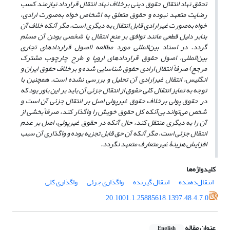
تحقق نهاد انتقال حقوق دینی برخلاف نهاد انتقال قرارداد نیازمند کسب
رضایت متعهد نبوده و حقوق متعلق به اشخاص خواه به‌صورت ارادی،
خواه به‌صورت غیرارادی قابل انتقال به دیگری است، مگر آنکه خلاف آن
بنابر دلیل قطعی مانند توافق بر منع انتقال یا شخصی بودن آن مسلم
گردد. در اسناد بین‌المللی مورد مطالعه (اصول قراردادهای تجاری
بین‌المللی، اصول حقوق قراردادهای اروپا و طرح چارچوب مشترک
مرجع) صرفاً انتقال ارادی حقوق شناسایی شده و برخلاف حقوق ایران و
انگلیس، انتقال غیرارادی آن تحلیل و بررسی نشده است. همچنین با
توجه به تمایز انتقال کلی حقوق از انتقال جزئی آن باید بر این باور بود که
در حقوق پولی برخلاف حقوق غیرپولی اصل بر انتقال جزئی آن است و
شخص می‌تواند بی‌آنکه کل حقوق خویش را واگذار کند، صرفاً بخشی از
آن را به دیگری منتقل کند، حال آنکه در حقوق غیرپولی، اصل بر عدم
انتقال جزئی است، مگر آنکه آن حق قابل تجزیه بوده و واگذاری آن سبب
افزایش هزینۀ
غیرمتعارف متعهد نگردد
.
کلیدواژه‌ها
انتقال‌دهنده
انتقال گیرنده
واگذاری جزئی
واگذاری کلی
20.1001.1.25885618.1397.48.4.7.0
عنوان مقاله
English