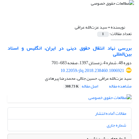
نویسنده =
سید عزت‌الله عراقی
تعداد مقالات:
1
بررسی نهاد انتقال حقوق دینی در ایران، انگلیس و اسناد
بین‌المللی
دوره 48، شماره 4، زمستان 1397، صفحه
683-701
10.22059/jlq.2018.238460.1006921
سید عزت‌الله عراقی، حسین جلالی، محمدرضا پیرهادی
مشاهده مقاله
اصل مقاله
308.73 K
مقالات آماده انتشار
شماره جاری
شماره‌های پیشین نشریه