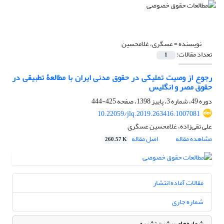
نویسنده =
عسگری، غلامحسین
تعداد مقالات:
1
رجوع از وصیت تملیکی در حقوق مدنی ایران با مطالعۀ تطبیقی در
حقوق مصر و انگلیس
دوره 49، شماره 3، پاییز 1398، صفحه
425-444
10.22059/jlq.2019.263416.1007081
علی تقی‌زاده، غلامحسین عسگری
مشاهده مقاله
اصل مقاله
260.57 K
مقالات آماده انتشار
شماره جاری
شماره‌های پیشین نشریه