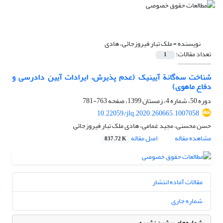
نویسنده =
ملک تبار فیروزجائی، هادی
تعداد مقالات:
1
شناخت سه‌گانة آیینیک (عدم پذیرش، ایرادات آیین دادرسی و
دفاع ماهوی)
دوره 50، شماره 4، زمستان 1399، صفحه
763-781
10.22059/jlq.2020.260665.1007058
حسن محسنی، مجید غمامی، هادی ملک تبار فیروزجائی
مشاهده مقاله
اصل مقاله
837.72 K
مقالات آماده انتشار
شماره جاری
شماره‌های پیشین نشریه