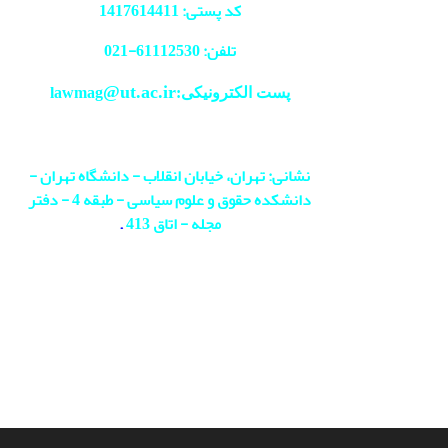
کد پستی: 1417614411
تلفن: 61112530-
021
@ut.ac.ir
پست الکترونیکی:lawmag
نشانی: تهران، خیابان انقلاب - دانشگاه تهران -
دانشکده حقوق و علوم سیاسی - طبقه 4 - دفتر
مجله - اتاق 413
.