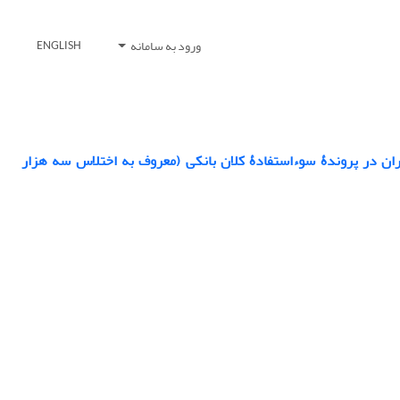
ورود به سامانه
ENGLISH
یران در پروندۀ سوءاستفادۀ کلان بانکی (معروف به اختلاس سه هزار