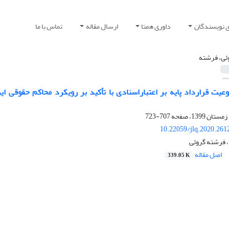
ی نویسندگان
داوری همتا
ارسال مقاله
تماس با ما
ئی، فرشته
عیت قرارداد پایه بر اعتباراسنادی با تأکید بر رویکرد محاکم حقوقی ا
707-723
10.22059/jlq.2020.261
، فرشته گروئی
اصل مقاله
339.05 K