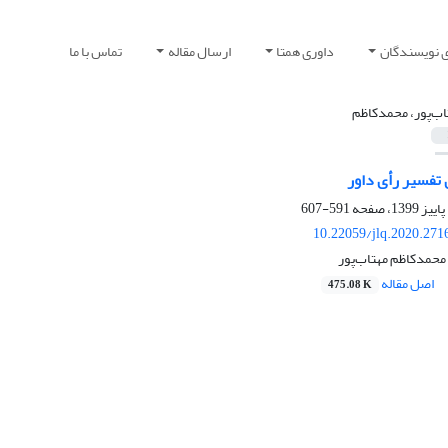
ی نویسندگان
داوری همتا
ارسال مقاله
تماس با ما
اب‌پور، محمدکاظم
 تفسیر رأی داور
591-607
10.22059/jlq.2020.271
حمدکاظم مهتاب‌پور
اصل مقاله
475.08 K