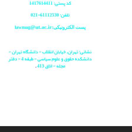
کد پستی: 1417614411
تلفن: 61112530-
021
@ut.ac.ir
پست الکترونیکی:lawmag
نشانی: تهران، خیابان انقلاب - دانشگاه تهران -
دانشکده حقوق و علوم سیاسی - طبقه 4 - دفتر
مجله - اتاق 413
.