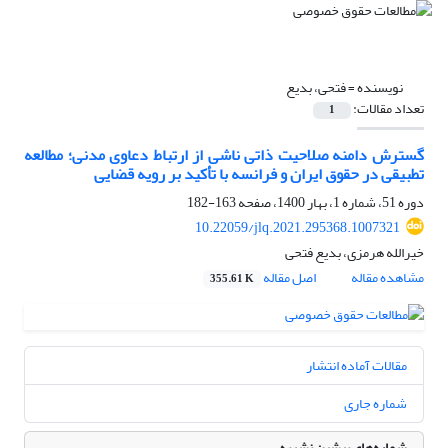
نویسنده =
فتحی، بدیع
تعداد مقالات:
1
گسترش دامنه صلاحیت ذاتی ناشی از ارتباط دعاوی مدنی؛ مطالعه
تطبیقی در حقوق ایران و فرانسه با تأکید بر رویه قضایی
دوره 51، شماره 1، بهار 1400، صفحه
163-182
10.22059/jlq.2021.295368.1007321
خیرالله هرمزی، بدیع فتحی
مشاهده مقاله
اصل مقاله
355.61 K
مقالات آماده انتشار
شماره جاری
شماره‌های پیشین نشریه