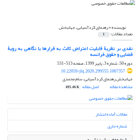
نویسنده =
رهنمای کردآسیابی، جهانبخش
تعداد مقالات:
1
نقدی بر نظریۀ قابلیت اعتراض ثالث به قرارها با نگاهی به رویۀ
قضایی و حقوق فرانسه
دوره 50، شماره 3، پاییز 1399، صفحه
513-531
10.22059/jlq.2020.299555.1007357
جهانبخش رهنمای کردآسیابی، سام محمدی
مشاهده مقاله
اصل مقاله
495.46 K
مقالات آماده انتشار
شماره جاری
شماره‌های پیشین نشریه