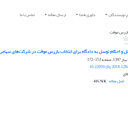
ی نویسندگان
داوری همتا
ارسال مقاله
تماس با ما
ازرس موقت
ل و احکام توسل به دادگاه برای انتخاب بازرس موقت در شرکت‌های سهامی
153-172
10.22059/jlq.2018.128
طای
اصل مقاله
435.76 K