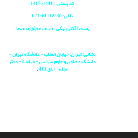
کد پستی: 1417614411
تلفن: 61112530-
021
@ut.ac.ir
پست الکترونیکی:lawmag
نشانی: تهران، خیابان انقلاب - دانشگاه تهران -
دانشکده حقوق و علوم سیاسی - طبقه 4 - دفتر
مجله - اتاق 413
.