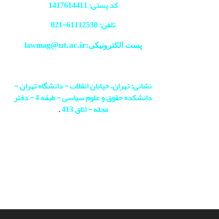
کد پستی: 1417614411
تلفن: 61112530-
021
@ut.ac.ir
پست الکترونیکی:lawmag
نشانی: تهران، خیابان انقلاب - دانشگاه تهران -
دانشکده حقوق و علوم سیاسی - طبقه 4 - دفتر
مجله - اتاق 413
.