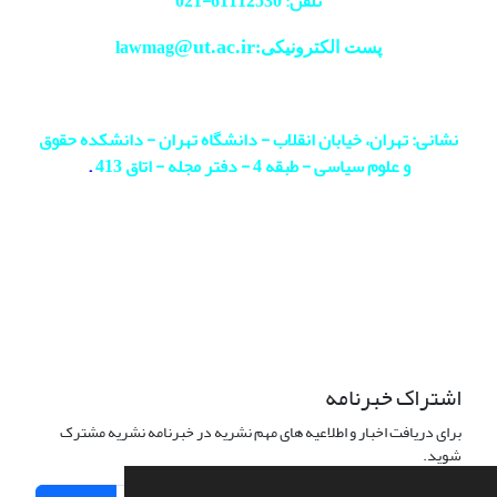
تلفن: 61112530-
021
@ut.ac.ir
پست الکترونیکی:lawmag
نشانی: تهران، خیابان انقلاب - دانشگاه تهران - دانشکده حقوق
و علوم سیاسی - طبقه 4 - دفتر مجله - اتاق 413
.
اشتراک خبرنامه
برای دریافت اخبار و اطلاعیه های مهم نشریه در خبرنامه نشریه مشترک
شوید.