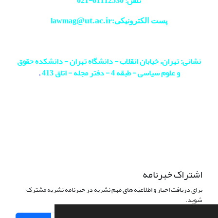
تلفن: 61112530-
021
@ut.ac.ir
پست الکترونیکی:lawmag
نشانی: تهران، خیابان انقلاب - دانشگاه تهران - دانشکده حقوق
و علوم سیاسی - طبقه 4 - دفتر مجله - اتاق 413
.
اشتراک خبرنامه
برای دریافت اخبار و اطلاعیه های مهم نشریه در خبرنامه نشریه مشترک
شوید.